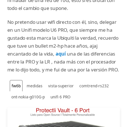
ni hablar de una red de 10G, esto si es brutal con
todo el cambio que supone.
No pretendo usar wifi directo con él, sino, delegar
en un Unifi modelo U6 PRO, que siempre me ha
gustado esta marca la Ubiquiti la verdad, recuerdo
que tuve un bullet m2-hp hace años, ajaj
encantado de la vida,
aquí
una de las diferencias
entre la PRO y la LR , nada más con el procesador
me lo dijo todo, y me fui de una por la versión PRO.
fw6b
medidas
vista-superior
comtrend-rs232
ont-nokia-g010G-p
unifi 6 PRO