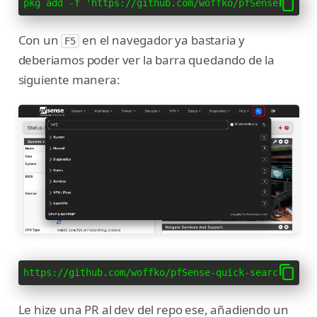
pkg add -f 'https://github.com/woffko/pfSense-quick
Con un
en el navegador ya bastaria y
F5
deberiamos poder ver la barra quedando de la
siguiente manera:
https://github.com/woffko/pfSense-quick-search/rele
Le hize una PR al dev del repo ese, añadiendo un