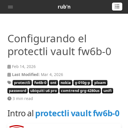
rub'n
Home
Configurando el
Posts
Portfolio
protectli vault fw6b-0
About
🇻🇪
Feb 14, 2026
🇺🇸
Last Modified:
Mar 4, 2026
protectli
fw6b-0
ont
nokia
g-010g-p
ploam
password
ubiquiti u6 pro
comtrend grg-4280us
unifi
3 min read
Intro al
protectli vault fw6b-0