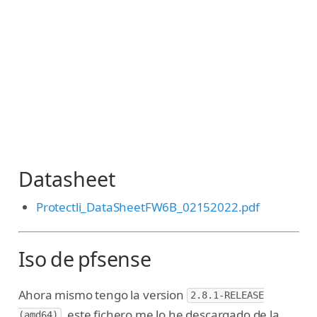
Datasheet
Protectli_DataSheetFW6B_02152022.pdf
Iso de pfsense
Ahora mismo tengo la version
2.8.1-RELEASE
, este fichero me lo he descargado de la
(amd64)